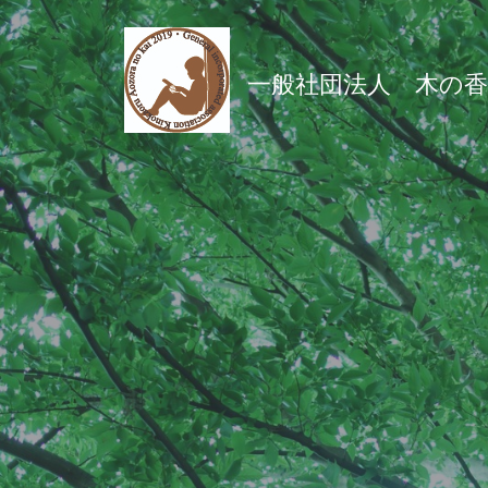
コ
ン
テ
一般社団法人 木の
ン
ツ
へ
ス
キ
ッ
プ